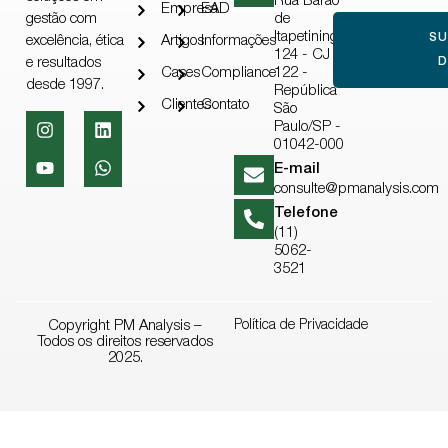
Rua Barão
Empresa
EAD
gestão com
de
Itapetininga,
S
excelência, ética
Artigos
Informações
124 - CJ
e resultados
D
Cases
Compliance
122 -
desde 1997.
República
Clientes
Contato
São
Paulo/SP -
01042-000
E-mail
consulte@pmanalysis.com
Telefone
(11)
5062-
3521
Copyright PM Analysis –
Política de Privacidade
Todos os direitos reservados
2025.