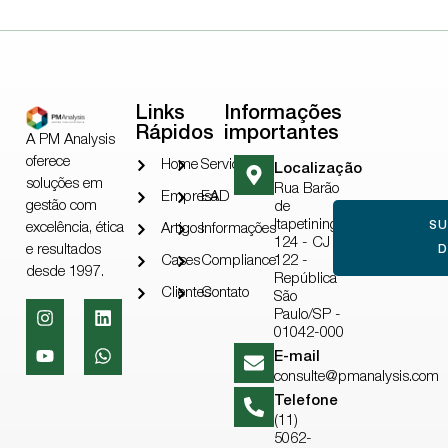
Links
Informações
Rápidos
importantes
A PM Analysis
oferece
Home
Serviços
Localização
soluções em
Rua Barão
Empresa
EAD
gestão com
de
Itapetininga,
S
excelência, ética
Artigos
Informações
124 - CJ
e resultados
D
Cases
Compliance
122 -
desde 1997.
República
Clientes
Contato
São
Paulo/SP -
01042-000
E-mail
consulte@pmanalysis.com
Telefone
(11)
5062-