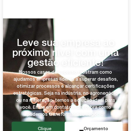
Leve sua empresa ao
próximo nível com uma
gestão eficiente!
Nossos cases de sucesso mostram como
ajudamos empresas líderes a superar desafios,
otimizar processos e alcançar certificações
estratégicas. Seja na indústria, no agronegócio
ou na mineração, temos a solução ideal para
você. Entre em contato e descubra como
podemos transformar seu negócio!
Clique
Orçamento