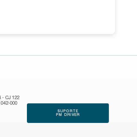
s
4 - CJ 122
01042-000
SUPORTE
PM DRIVER