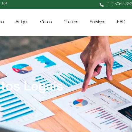
- SP
(11) 5062-35
sa
Artigos
Cases
Clientes
Serviços
EAD
tos Legais