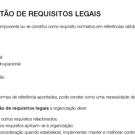
ÃO DE REQUISITOS LEGAIS
ponente ou se constitui como requisito normativo em referências válida
al
cupacional
ção
 normas de referência apontadas, pode constar como uma necessidade d
o de requisitos legais
a organização deve:
 outros requisitos relacionados;
ros requisitos aplicam-se à organização;
m consideração quando estabelecer, implementar, manter e melhorar cont