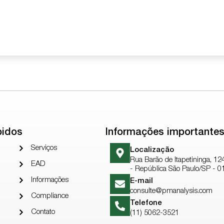
pidos
Informações importante
Serviços
Localização
Rua Barão de Itapetininga, 12
EAD
- República São Paulo/SP - 
Informações
E-mail
consulte@pmanalysis.com
Compliance
Telefone
Contato
(11) 5062-3521