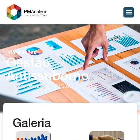
Informações
Gestão
Antissuborno
Flavio Oliveira
07/04/2025
Galeria