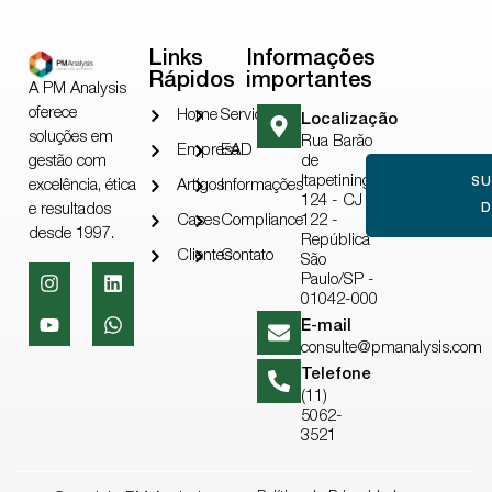
Links
Informações
Rápidos
importantes
A PM Analysis
oferece
Home
Serviços
Localização
soluções em
Rua Barão
Empresa
EAD
gestão com
de
Itapetininga,
S
excelência, ética
Artigos
Informações
124 - CJ
e resultados
D
Cases
Compliance
122 -
desde 1997.
República
Clientes
Contato
São
Paulo/SP -
01042-000
E-mail
consulte@pmanalysis.com
Telefone
(11)
5062-
3521