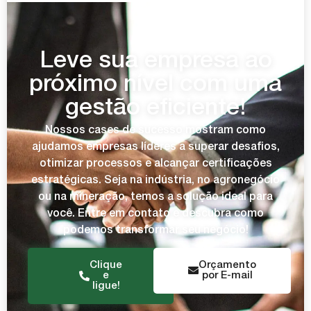
Leve sua empresa ao
próximo nível com uma
gestão eficiente!
Nossos cases de sucesso mostram como
ajudamos empresas líderes a superar desafios,
otimizar processos e alcançar certificações
estratégicas. Seja na indústria, no agronegócio
ou na mineração, temos a solução ideal para
você. Entre em contato e descubra como
podemos transformar seu negócio!
Clique
Orçamento
e
por E-mail
ligue!