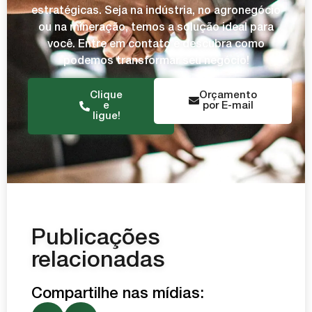
estratégicas. Seja na indústria, no agronegócio
ou na mineração, temos a solução ideal para
você. Entre em contato e descubra como
podemos transformar seu negócio!
Clique
Orçamento
e
por E-mail
ligue!
Publicações
relacionadas
Compartilhe nas mídias: