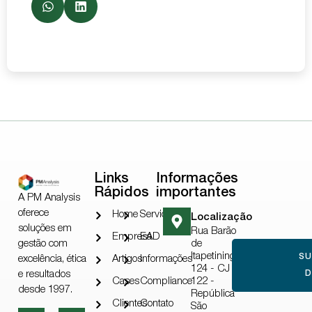
Links
Informações
Rápidos
importantes
A PM Analysis
oferece
Home
Serviços
Localização
soluções em
Rua Barão
Empresa
EAD
gestão com
de
Itapetininga,
S
excelência, ética
Artigos
Informações
124 - CJ
e resultados
D
Cases
Compliance
122 -
desde 1997.
República
Clientes
Contato
São