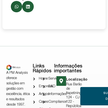
Links
Informações
Rápidos
importantes
A PM Analysis
oferece
Home
Serviços
Localização
soluções em
Rua Barão
Empresa
EAD
gestão com
de
Itapetininga,
S
excelência, ética
Artigos
Informações
124 - CJ
e resultados
D
Cases
Compliance
122 -
desde 1997.
República