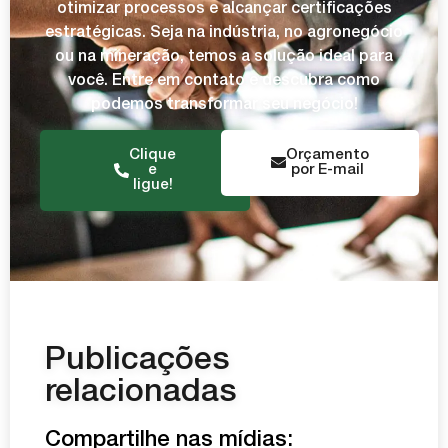
otimizar processos e alcançar certificações
estratégicas. Seja na indústria, no agronegócio
ou na mineração, temos a solução ideal para
você. Entre em contato e descubra como
podemos transformar seu negócio!
Clique
Orçamento
e
por E-mail
ligue!
Publicações
relacionadas
Compartilhe nas mídias: