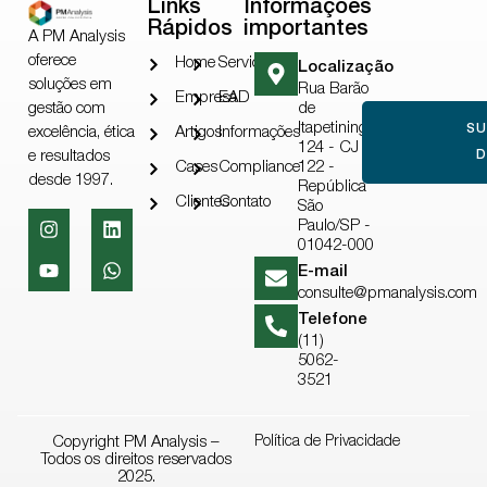
Links
Informações
Rápidos
importantes
A PM Analysis
oferece
Home
Serviços
Localização
soluções em
Rua Barão
Empresa
EAD
gestão com
de
Itapetininga,
S
excelência, ética
Artigos
Informações
124 - CJ
e resultados
D
Cases
Compliance
122 -
desde 1997.
República
Clientes
Contato
São
Paulo/SP -
01042-000
E-mail
consulte@pmanalysis.com
Telefone
(11)
5062-
3521
Copyright PM Analysis –
Política de Privacidade
Todos os direitos reservados
2025.