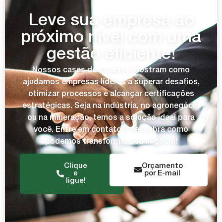
Leve sua empresa ao
próximo nível com uma
gestão eficiente!
Nossos cases de sucesso mostram como
ajudamos empresas líderes a superar desafios,
otimizar processos e alcançar certificações
estratégicas. Seja na indústria, no agronegócio
ou na mineração, temos a solução ideal para
você. Entre em contato e descubra como
podemos transformar seu negócio!
Clique
Orçamento
e
por E-mail
ligue!