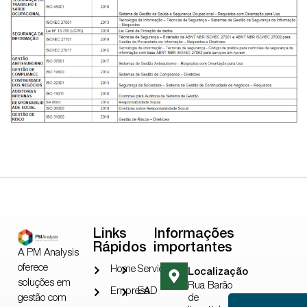
Links
Informações
Rápidos
importantes
A PM Analysis
oferece
Home
Serviços
Localização
soluções em
Rua Barão
Empresa
EAD
gestão com
de