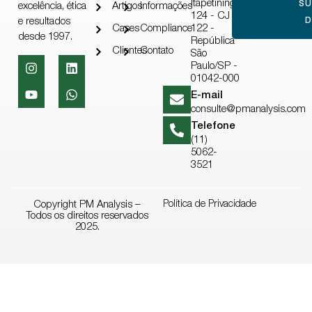
Itapetininga,
S
excelência, ética
Artigos
Informações
124 - CJ
e resultados
D
Cases
Compliance
122 -
desde 1997.
República
Clientes
Contato
São
Paulo/SP -
01042-000
E-mail
consulte@pmanalysis.com
Telefone
(11)
5062-
3521
Copyright PM Analysis –
Política de Privacidade
Todos os direitos reservados
2025.