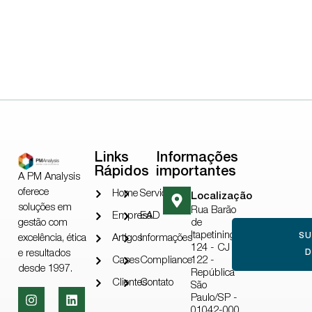
Links
Informações
Rápidos
importantes
A PM Analysis
oferece
Home
Serviços
Localização
soluções em
Rua Barão
Empresa
EAD
gestão com
de
Itapetininga,
S
excelência, ética
Artigos
Informações
124 - CJ
e resultados
D
Cases
Compliance
122 -
desde 1997.
República
Clientes
Contato
São
Paulo/SP -
01042-000