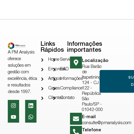
Links
Informações
Rápidos
importantes
A PM Analysis
oferece
Home
Serviços
Localização
soluções em
Rua Barão
Empresa
EAD
gestão com
de
Itapetininga,
S
excelência, ética
Artigos
Informações
124 - CJ
e resultados
D
Cases
Compliance
122 -
desde 1997.
República
Clientes
Contato
São
Paulo/SP -
01042-000
E-mail
consulte@pmanalysis.com
Telefone